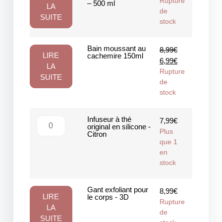
Rupture
– 500 ml
LA
de
SUITE
stock
Bain moussant au
8,99
€
LIRE
cachemire 150ml
6,99
€
LA
Rupture
SUITE
de
stock
Infuseur à thé
7,99
€
original en silicone -
Plus
Citron
que 1
en
stock
Gant exfoliant pour
8,99
€
LIRE
le corps - 3D
Rupture
LA
de
SUITE