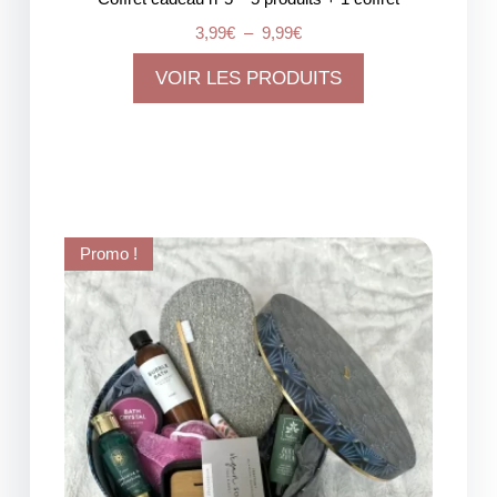
3,99
€
–
9,99
€
VOIR LES PRODUITS
Promo !